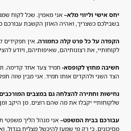
יחס אישי וליווי מלא–
אני מאמין. שכל לקוח שמגי
בשבילכם כשצריך, ואהיה האוזן הקשבת עבורכם כש
הקפדה על כל פרט קלה כחמורה.
אין תפקידים קט
לקוחותיי, את רצונותיהם, שאיפותיהם, ויודע לה
חשיבה מחוץ לקופסא-
תמיד צעד אחד קדימה. ול
הצד השני ולהקדים אותו תמיד. אני מבין שזה תפק
נחישות וחתירה להצלחה גם במצבים המורכבים 
שלקוחותיי יקבלו את מה שהם רוצים. מן היקב ומן
עבורכם בבית המשפט–
אני מנהל הליך משפטי תקי
מסיכונים, כי רק מי שמעז להיכשל מצליח בגדול. וא