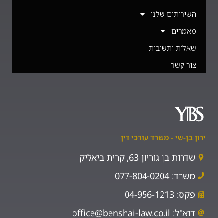
השירותים שלנו
מאמרים
שאלות ותשובות
צור קשר
ירון בן-שי - משרד עורכי דין
שדרות בן גוריון 63, קרית ביאליק
משרד: 077-804-0204
פקס: 04-956-1213
דוא"ל: office@benshai-law.co.il