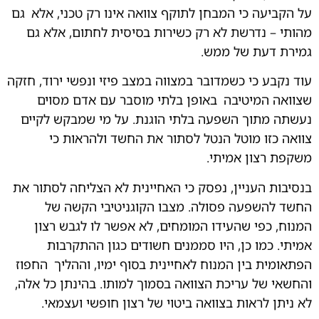
על הקביעה כי המבחן לתוקף צוואה אינו רק טכני, אלא
.
גם
מהותי – נדרשת לא רק כשירות בסיסית לחתום, אלא גם
גמירת דעת של ממש.
עוד נקבע כי כשמדובר במצווה במצב פיזי ונפשי ירוד, חזקה
שצוואה המיטיבה
.
באופן בלתי מוסבר עם אדם מסוים
נעשתה מתוך השפעה בלתי הוגנת. על מי שמבקש לקיים
.
צוואה כזו מוטל הנטל לסתור את החשד ולהראות כי
משקפת רצון אמיתי.
בנסיבות העניין, נפסק כי האחיינית לא הצליחה לסתור את
החשד להשפעה פסולה. מצבו הקוגניטיבי הקשה של
המנוח, כפי שהעידו המומחים, לא אפשר לו לגבש רצון
אמיתי. כמו כן, היו סממנים חשודים כגון ההתקרבות
.
הפתאומית בין המנוח לאחיינית בסוף ימיו, וההליך
.
החפוז
והחשאי של עריכת הצוואה בסמוך למותו. בהינתן כל אלה,
לא ניתן לראות בצוואה ביטוי של רצון חופשי ועצמאי.